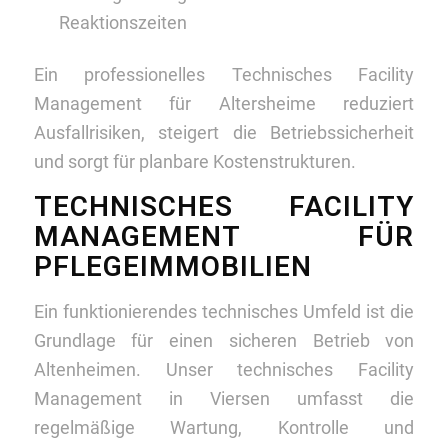
Reaktionszeiten
Ein professionelles Technisches Facility
Management für Altersheime reduziert
Ausfallrisiken, steigert die Betriebssicherheit
und sorgt für planbare Kostenstrukturen.
TECHNISCHES FACILITY
MANAGEMENT FÜR
PFLEGEIMMOBILIEN
Ein funktionierendes technisches Umfeld ist die
Grundlage für einen sicheren Betrieb von
Altenheimen. Unser technisches Facility
Management in Viersen umfasst die
regelmäßige Wartung, Kontrolle und