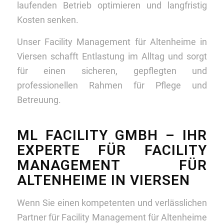
laufenden Betrieb optimieren und langfristig
Kosten senken.
Unser Facility Management für Altenheime in
Viersen schafft Entlastung im Alltag und sorgt
für einen sicheren, gepflegten und
professionellen Rahmen für Pflege und
Betreuung.
ML FACILITY GMBH – IHR
EXPERTE FÜR FACILITY
MANAGEMENT FÜR
ALTENHEIME IN VIERSEN
Wenn Sie einen kompetenten und verlässlichen
Partner für Facility Management für Altenheime