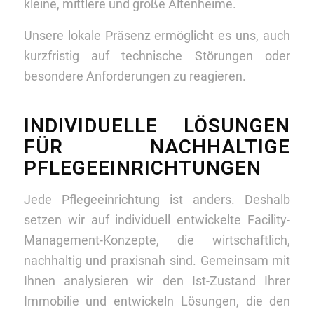
kleine, mittlere und große Altenheime.
Unsere lokale Präsenz ermöglicht es uns, auch
kurzfristig auf technische Störungen oder
besondere Anforderungen zu reagieren.
INDIVIDUELLE LÖSUNGEN
FÜR NACHHALTIGE
PFLEGEEINRICHTUNGEN
Jede Pflegeeinrichtung ist anders. Deshalb
setzen wir auf individuell entwickelte Facility-
Management-Konzepte, die wirtschaftlich,
nachhaltig und praxisnah sind. Gemeinsam mit
Ihnen analysieren wir den Ist-Zustand Ihrer
Immobilie und entwickeln Lösungen, die den