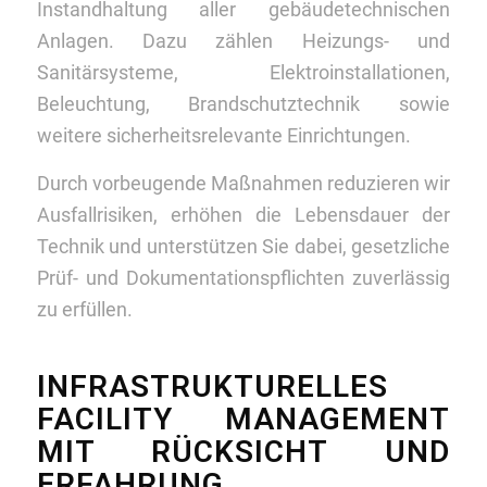
Instandhaltung aller gebäudetechnischen
Anlagen. Dazu zählen Heizungs- und
Sanitärsysteme, Elektroinstallationen,
Beleuchtung, Brandschutztechnik sowie
weitere sicherheitsrelevante Einrichtungen.
Durch vorbeugende Maßnahmen reduzieren wir
Ausfallrisiken, erhöhen die Lebensdauer der
Technik und unterstützen Sie dabei, gesetzliche
Prüf- und Dokumentationspflichten zuverlässig
zu erfüllen.
INFRASTRUKTURELLES
FACILITY MANAGEMENT
MIT RÜCKSICHT UND
ERFAHRUNG