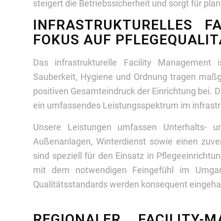
steigert die Betriebssicherheit und sorgt für pl
INFRASTRUKTURELLES F
FOKUS AUF PFLEGEQUALIT
Das infrastrukturelle Facility Management i
Sauberkeit, Hygiene und Ordnung tragen maß
positiven Gesamteindruck der Einrichtung bei. 
ein umfassendes Leistungsspektrum im infrastru
Unsere Leistungen umfassen Unterhalts- un
Außenanlagen, Winterdienst sowie einen zuver
sind speziell für den Einsatz in Pflegeeinrichtu
mit dem notwendigen Feingefühl im Umga
Qualitätsstandards werden konsequent eingeha
REGIONALER FACILITY-