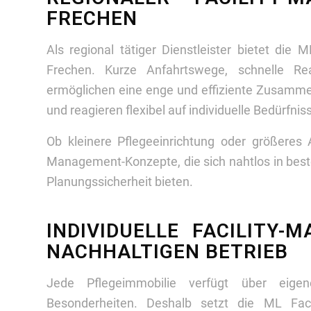
FRECHEN
Als regional tätiger Dienstleister bietet die 
Frechen. Kurze Anfahrtswege, schnelle Rea
ermöglichen eine enge und effiziente Zusamme
und reagieren flexibel auf individuelle Bedürfnis
Ob kleinere Pflegeeinrichtung oder größeres 
Management-Konzepte, die sich nahtlos in beste
Planungssicherheit bieten.
INDIVIDUELLE FACILITY
NACHHALTIGEN BETRIEB
Jede Pflegeimmobilie verfügt über eigen
Besonderheiten. Deshalb setzt die ML Facil