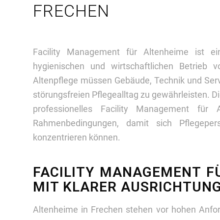
FRECHEN
Facility Management für Altenheime ist ei
hygienischen und wirtschaftlichen Betrieb 
Altenpflege müssen Gebäude, Technik und Servi
störungsfreien Pflegealltag zu gewährleisten. Di
professionelles Facility Management für 
Rahmenbedingungen, damit sich Pflegeper
konzentrieren können.
FACILITY MANAGEMENT F
MIT KLARER AUSRICHTUN
Altenheime in Frechen stehen vor hohen Anf