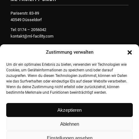
Pariserstr. 83-89
40549 Düsseldorf
Tel: 0174 – 2056042
kontakt@ml-facility.com
Zustimmung verwalten
Um dir ein optimales Erlebnis zu bieten, verwenden wir Technologien wie
Cookies, um Geräteinformationen zu speichern und/oder darauf
zuzugreifen. Wenn du diesen Technologien zustimmst, können wir Daten
ÖFNUNGSZEITEN
wie das Surfverhalten oder eindeutige IDs auf dieser Website verarbeiten.
Wenn du deine Zustimmung nicht erteilst oder zurückziehst, können
Mo-Do: 8:00-17:00 Uhr
bestimmte Merkmale und Funktionen beeinträchtigt werden.
Fr: 8:00-14:30 Uhr
Sa + So: geschlossen
Akzeptieren
Ablehnen
Einstellungen ansehen